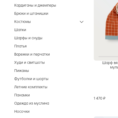
Кардиганы и джемперы
Брюки и штанишки
Костюмы
Шапки
Шарфы и снуды
Платья
Варежки и перчатки
Худи и свитшоты
Шарф вя
мул
Пижамы
Футболки и шорты
Летние комплекты
Панамки
1 470 ₽
Одежда из муслина
Носочки