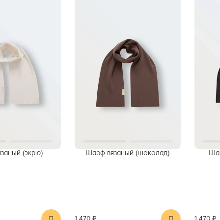
заный (экрю)
Шарф вязаный (шоколад)
Шар
1 470 ₽
1 470 ₽