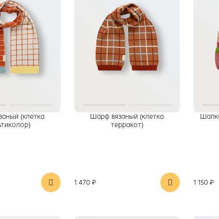
заный (клетка
Шарф вязаный (клетка
Шапка
ьтиколор)
терракот)
1 470 ₽
1 150 ₽