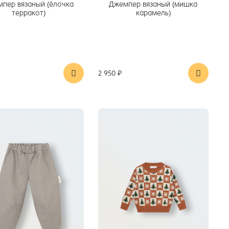
пер вязаный (ёлочка
Джемпер вязаный (мишка
терракот)
карамель)
2 950 ₽