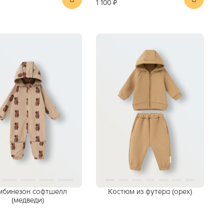
1 100 ₽
мбинезон софтшелл
Костюм из футера (орех)
(медведи)