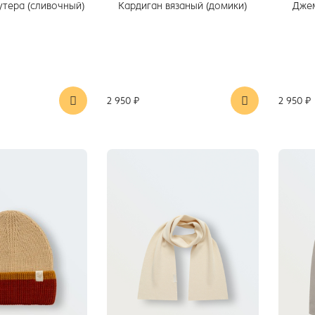
утера (сливочный)
Кардиган вязаный (домики)
Джем
2 950 ₽
2 950 ₽