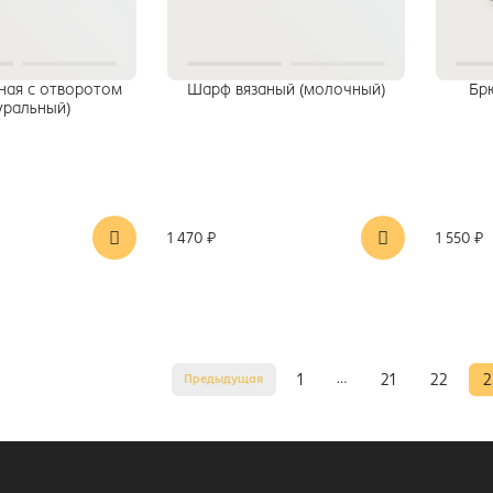
ная с отворотом
Шарф вязаный (молочный)
Брю
уральный)
1 470 ₽
1 550 ₽
…
1
21
22
2
Предыдущая