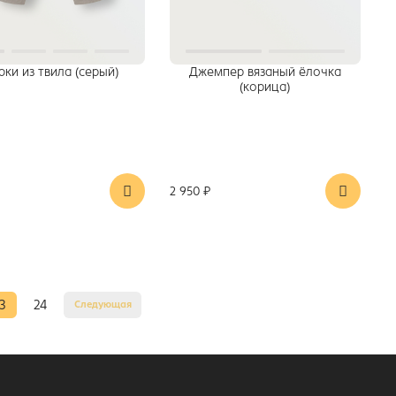
ки из твила (серый)
Джемпер вязаный ёлочка
(корица)
2 950 ₽
3
24
Следующая