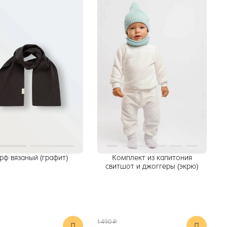
-26%
ф вязаный (графит)
Комплект из капитония
свитшот и джоггеры (экрю)
1 490 ₽