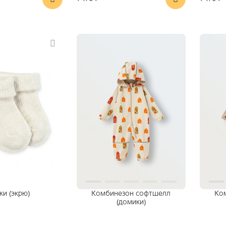
ки (экрю)
Комбинезон софтшелл
Ко
(домики)