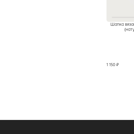
Шапка вяза
(нат
1 150 ₽