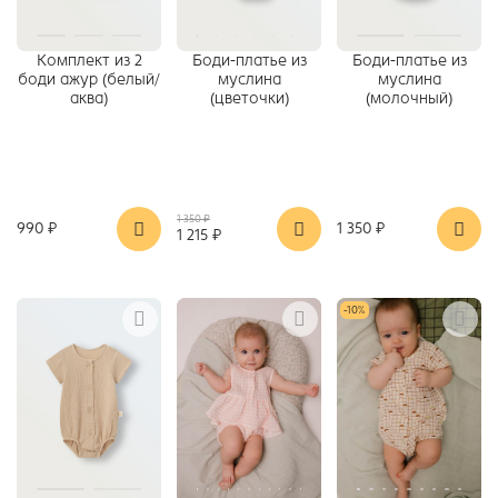
Комплект из 2
Боди-платье из
Боди-платье из
боди ажур (белый/
муслина
муслина
аква)
(цветочки)
(молочный)
1 350 ₽
990 ₽
1 350 ₽
1 215 ₽
-10%