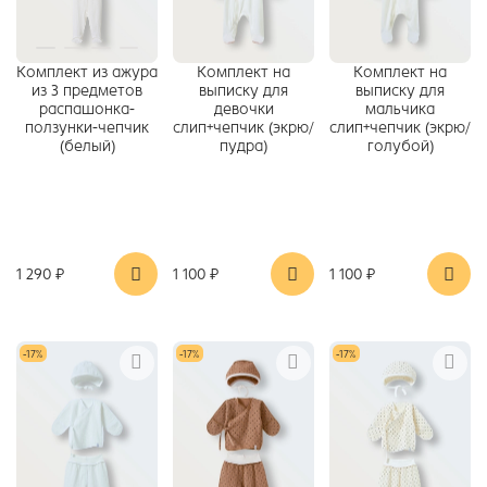
Комплект из ажура
Комплект на
Комплект на
из 3 предметов
выписку для
выписку для
распашонка-
девочки
мальчика
ползунки-чепчик
слип+чепчик (экрю/
слип+чепчик (экрю/
(белый)
пудра)
голубой)
1 290 ₽
1 100 ₽
1 100 ₽
-17%
-17%
-17%