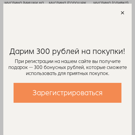
муслина (мишки на
муслина (горошек
муслина (оливка)
экрю)
на голубом)
2 350 ₽
2 350 ₽
2 350 ₽
Дарим 300 рублей на покупки!
При регистрации на нашем сайте вы получите
подарок — 300 бонусных рублей, которые сможете
использовать для приятных покупок.
Зарегистрироваться
Комплект рубашка
Комплект рубашка
Комплект топ и
и шорты из
и шорты из
юбка-шорты из
муслина
муслина (клетка
муслина