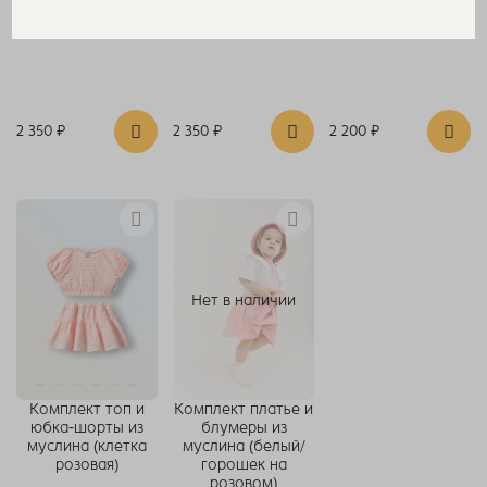
(молочный)
синяя)
(молочный)
2 350 ₽
2 350 ₽
2 200 ₽
Нет в наличии
Комплект топ и
Комплект платье и
юбка-шорты из
блумеры из
муслина (клетка
муслина (белый/
розовая)
горошек на
розовом)