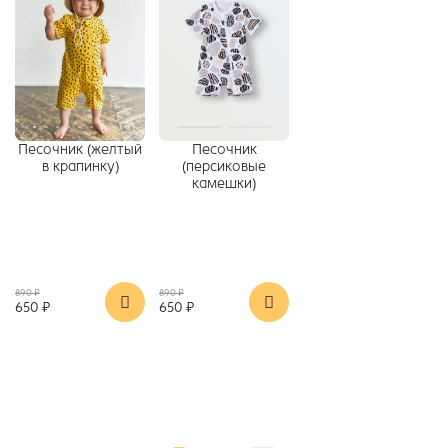
Песочник (желтый
Песочник
в крапинку)
(персиковые
камешки)
890 ₽
890 ₽
650 ₽
650 ₽