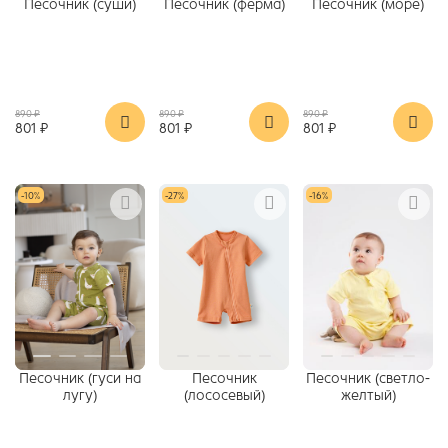
Песочник (суши)
Песочник (ферма)
Песочник (море)
890 ₽
890 ₽
890 ₽
801 ₽
801 ₽
801 ₽
-10%
-27%
-16%
Песочник (гуси на
Песочник
Песочник (светло-
лугу)
(лососевый)
желтый)