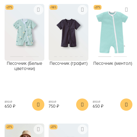
-27%
-16%
-27%
Песочник (Белые
Песочник (графит)
Песочник (ментол)
цветочки)
890 ₽
890 ₽
890 ₽
650 ₽
750 ₽
650 ₽
-27%
-27%