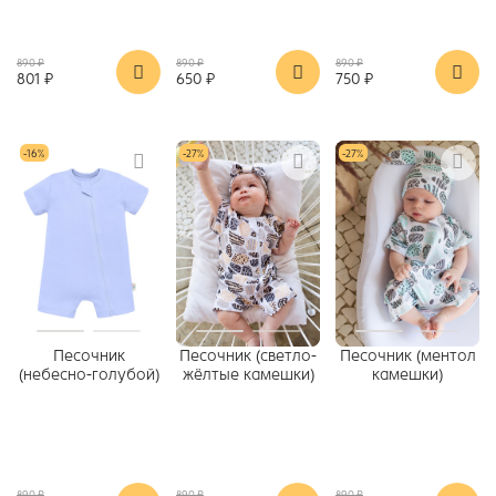
890 ₽
890 ₽
890 ₽
801 ₽
650 ₽
750 ₽
-16%
-27%
-27%
Песочник
Песочник (светло-
Песочник (ментол
(небесно-голубой)
жёлтые камешки)
камешки)
890 ₽
890 ₽
890 ₽