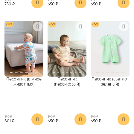
750 ₽
650 ₽
650 ₽
-10%
-27%
-27%
Песочник (в мире
Песочник
Песочник (светло-
животных)
(персиковый)
зеленый)
890 ₽
890 ₽
890 ₽
801 ₽
650 ₽
650 ₽