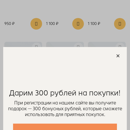
950 ₽
1 100 ₽
1 100 ₽
Дарим 300 рублей на покупки!
Пинетки из шерпы
Пинетки из флиса
Пинетки из флиса
При регистрации на нашем сайте вы получите
(шоколад)
(светлый персик)
(желтый)
подарок — 300 бонусных рублей, которые сможете
использовать для приятных покупок.