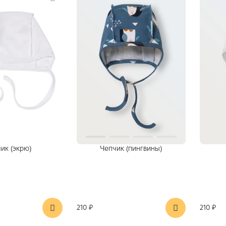
ик (экрю)
Чепчик (пингвины)
210 ₽
210 ₽