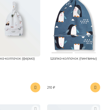
ка-колпачок (ферма)
Шапка-колпачок (пингвины)
210 ₽