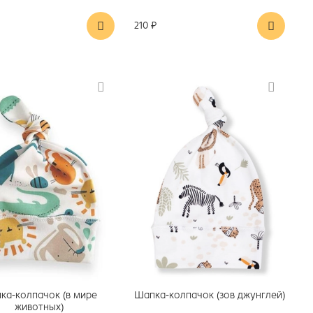
210 ₽
ка-колпачок (в мире
Шапка-колпачок (зов джунглей)
животных)