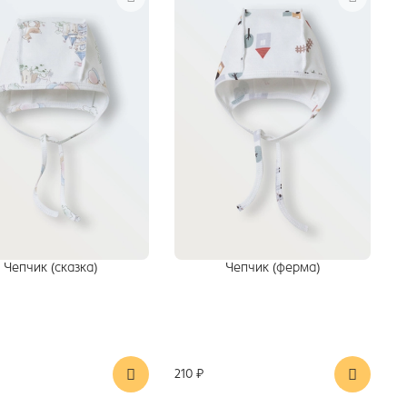
Чепчик (сказка)
Чепчик (ферма)
210 ₽