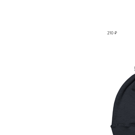
210 ₽
-29%