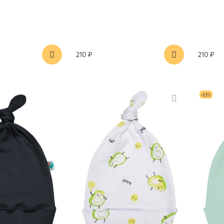
210 ₽
210 ₽
-53%