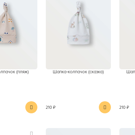
лпачок (пляж)
Шапка-колпачок (сказка)
Шап
210 ₽
210 ₽