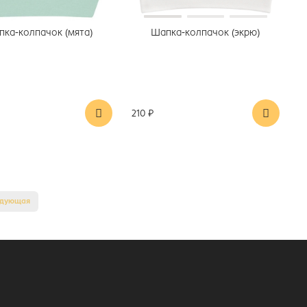
ка-колпачок (мята)
Шапка-колпачок (экрю)
210 ₽
едующая