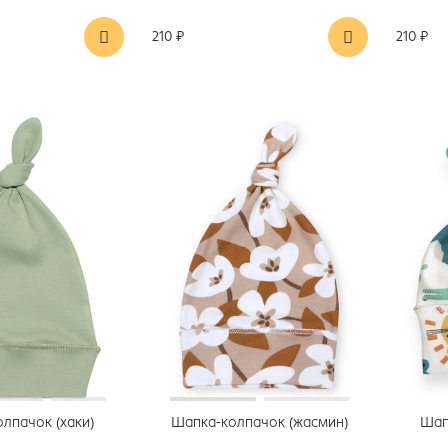
210 ₽
210 ₽
лпачок (хаки)
Шапка-колпачок (жасмин)
Шап