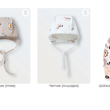
ик (пляж)
Чепчик (лошадки)
Шапка