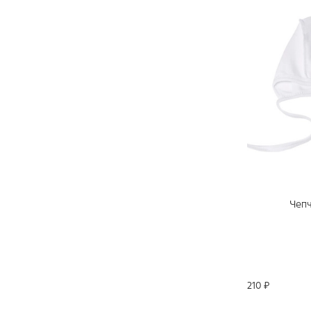
Чепч
210 ₽