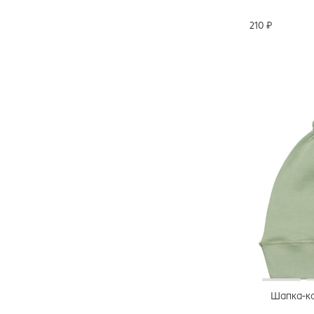
210 ₽
Шапка-ко