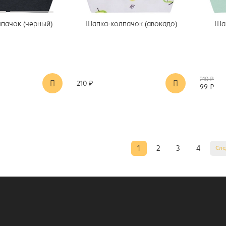
пачок (черный)
Шапка-колпачок (авокадо)
Шап
210 ₽
210 ₽
99 ₽
1
2
3
4
Сл