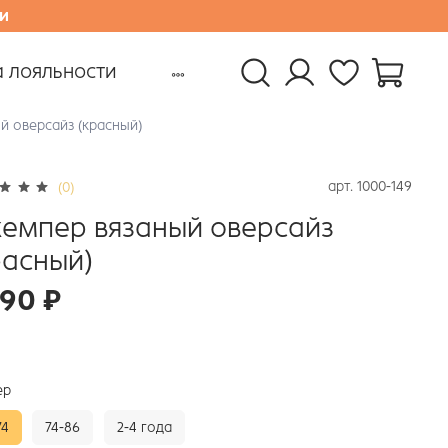
и
 лояльности
й оверсайз (красный)
арт.
1000-149
(0)
емпер вязаный оверсайз
расный)
990 ₽
ер
74
74-86
2-4 года