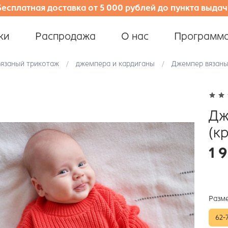
Бесплатная доставка от 5 000 рублей до пункта выдач
ки
Распродажа
О нас
Программа
Вязаный трикотаж
джемпера и кардиганы
Джемпер вязаны
Дж
(к
1 
Разм
62-