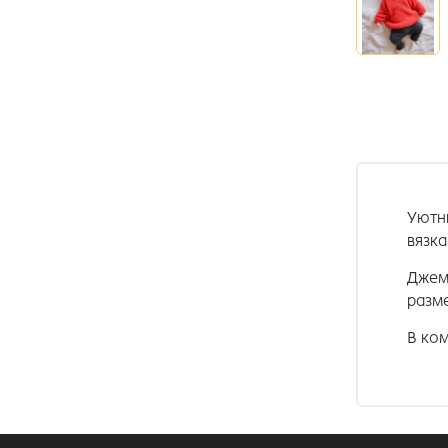
Уютн
вязк
Джем
разме
В ко