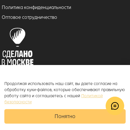
Политика конфиденциальности
Оптовое сотрудничество
Продолжая использовать наш сайт, вы даете согласие на
© 2018–2026 ToucanKids
™
обработку куки-файлов, которые обеспечивают правильную
Официальный интернет-магазин бренда Toucankids, товары для
работу сайта и соглашаетесь с нашей
Политикой
новорожденных и детей постарше
безопасности
Понятно
Главная
Поиск
Корзина
Избранное
Профиль