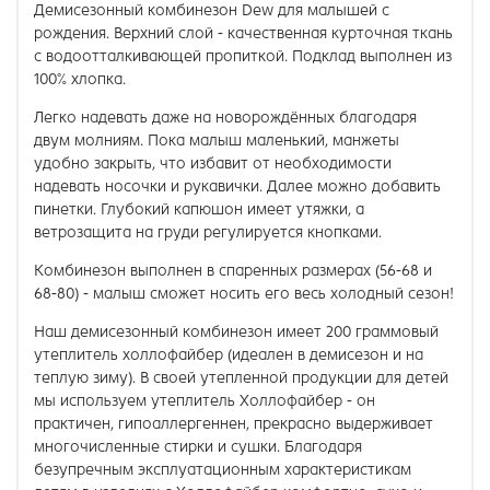
Демисезонный комбинезон Dew для малышей с
рождения. Верхний слой - качественная курточная ткань
с водоотталкивающей пропиткой. Подклад выполнен из
100% хлопка.
Легко надевать даже на новорождённых благодаря
двум молниям. Пока малыш маленький, манжеты
удобно закрыть, что избавит от необходимости
надевать носочки и рукавички. Далее можно добавить
пинетки. Глубокий капюшон имеет утяжки, а
ветрозащита на груди регулируется кнопками.
Комбинезон выполнен в спаренных размерах (56-68 и
68-80) - малыш сможет носить его весь холодный сезон!
Наш демисезонный комбинезон имеет 200 граммовый
утеплитель холлофайбер (идеален в демисезон и на
теплую зиму). В своей утепленной продукции для детей
мы используем утеплитель Холлофайбер - он
практичен, гипоаллергеннен, прекрасно выдерживает
многочисленные стирки и сушки. Благодаря
безупречным эксплуатационным характеристикам