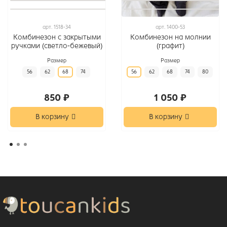
арт.
1518-34
арт.
1400-53
Комбинезон с закрытыми
Комбинезон на молнии
ручками (светло-бежевый)
(графит)
Размер
Размер
56
62
68
74
56
62
68
74
80
850 ₽
1 050 ₽
В корзину
В корзину