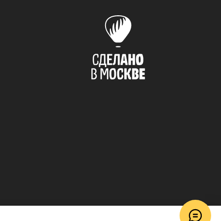
© 2018–2026 ToucanKids
™