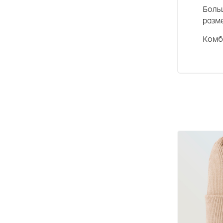
Больш
разме
Комби