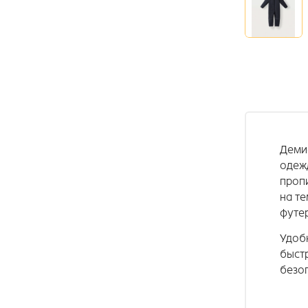
Демис
одежд
пропи
на те
футер
Удобн
быст
безо