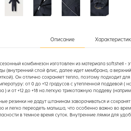
Описание
Характеристи
езонный комбинезон изготовлен из материала softshell - 
ы (внутренний слой флис, далее идет мембрана, а верхни
ткой). Он отлично сохраняет тепло, поэтому подходит для
мпературу: от 0 до +12 градусов с утепленной поддевой ( 
а ) и от +12 до +18 на легкую трикотажную поддеву (напри
ые резинки не дадут штанинам заворачиваться и сохранят
ро и легко переодеть малыша, что особенно важно во врем
пасности в темное время суток. Внутренние лямки для удо