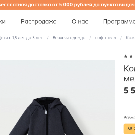
Бесплатная доставка от 5 000 рублей до пункта выдач
ки
Распродажа
О нас
Программа
ети с 1,5 лет до 3 лет
Верхняя одежда
софтшелл
Ком
Ко
ме
5 
Разм
68-