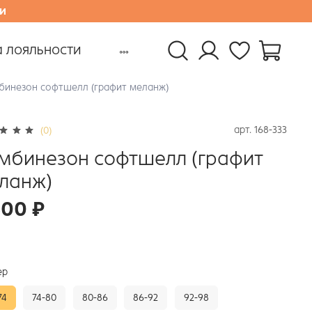
и
 лояльности
бинезон софтшелл (графит меланж)
арт.
168-333
(0)
мбинезон софтшелл (графит
ланж)
500 ₽
ер
74
74-80
80-86
86-92
92-98