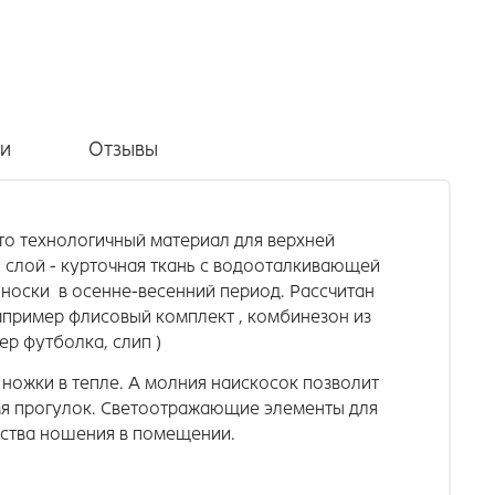
ки
Отзывы
это технологичный материал для верхней
й слой - курточная ткань с водооталкивающей
 носки в осенне-весенний период. Рассчитан
например флисовый комплект , комбинезон из
мер футболка, слип )
 ножки в тепле. А молния наискосок позволит
я прогулок.
Светоотражающие элементы для
бства ношения в помещении.