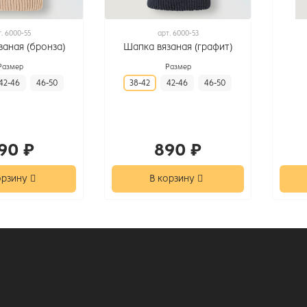
т.
6000-55
арт.
6000-53
заная (бронза)
Шапка вязаная (графит)
Размер
Размер
42-46
46-50
38-42
42-46
46-50
90 ₽
890 ₽
орзину
В корзину