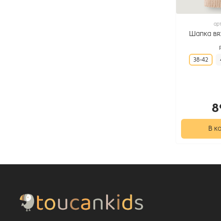
ар
Шапка вя
38-42
8
В к