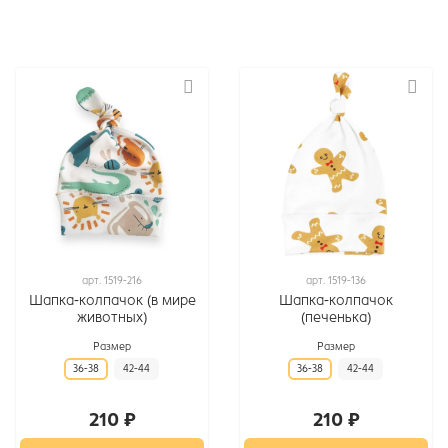
арт.
1519-216
арт.
1519-136
Шапка-колпачок (в мире
Шапка-колпачок
животных)
(печенька)
Размер
Размер
36-38
42-44
36-38
42-44
210 ₽
210 ₽