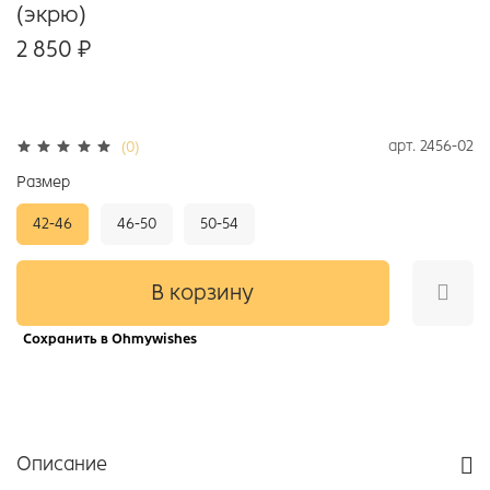
(экрю)
2 850 ₽
арт.
2456-02
(0)
Размер
42-46
46-50
50-54
В корзину
Сохранить в Ohmywishes
Описание