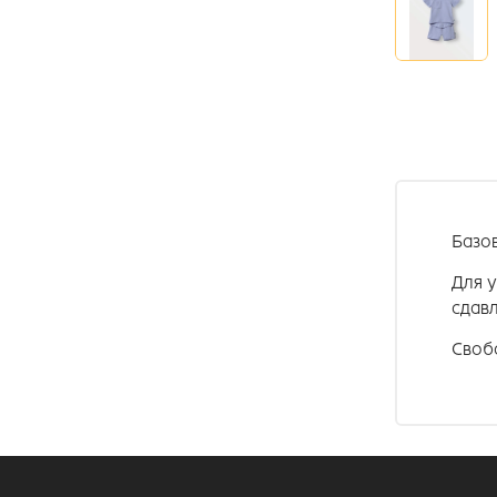
Базо
Для 
сдав
Своб