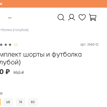
и
тболка (голубой)
арт.
3540-12
(0)
мплект шорты и футболка
олубой)
0 ₽
950 ₽
ер
68
74
80