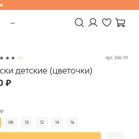
и
арт.
506-111
(0)
ски детские (цветочки)
0 ₽
ер
08
10
12
14
16