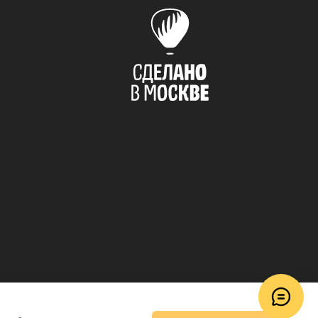
© 2018–2026 ToucanKids
™
а Toucankids, товары для новорожденных и детей постарше