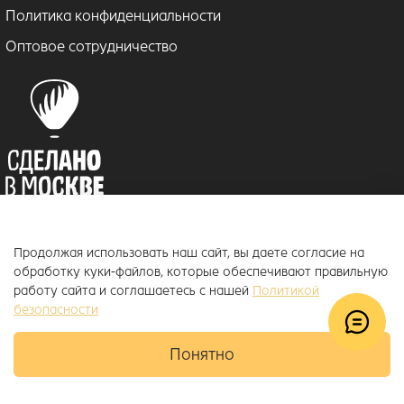
Политика конфиденциальности
Оптовое сотрудничество
Продолжая использовать наш сайт, вы даете согласие на
© 2018–2026 ToucanKids
™
обработку куки-файлов, которые обеспечивают правильную
Официальный интернет-магазин бренда Toucankids, товары для
работу сайта и соглашаетесь с нашей
Политикой
новорожденных и детей постарше
безопасности
Понятно
Главная
Поиск
Корзина
Избранное
Профиль