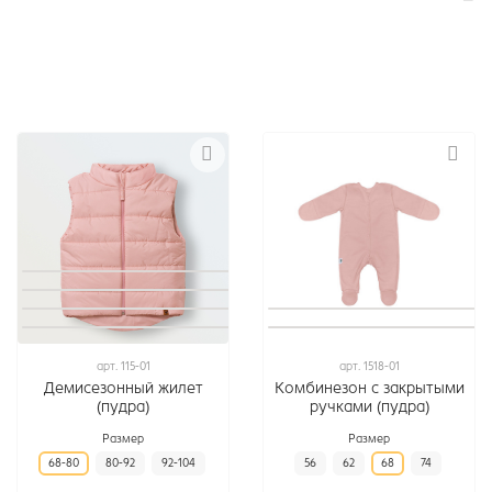
арт.
115-01
арт.
1518-01
Демисезонный жилет
Комбинезон с закрытыми
(пудра)
ручками (пудра)
Размер
Размер
68-80
80-92
92-104
56
62
68
74