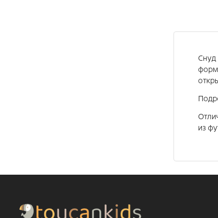
Снуд 
форм
откры
Подр
Отли
из фу