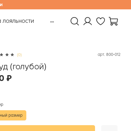
и
 лояльности
арт.
800-012
(0)
уд (голубой)
0 ₽
ер
ный размер