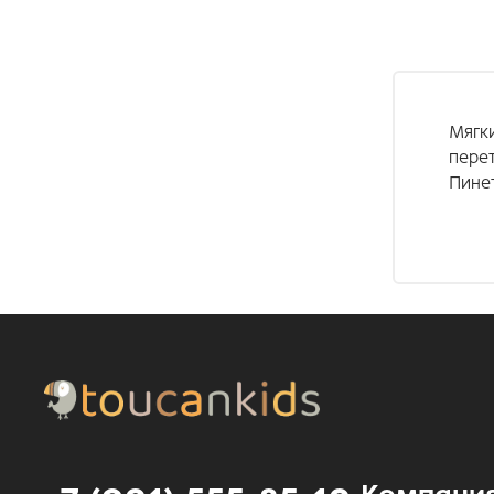
Мягки
пере
Пине