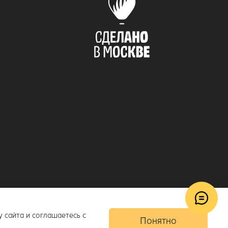
© 2018–2026 ToucanKids
™
а Toucankids, товары для новорожденных и детей постарше
 сайта и соглашаетесь с
Понятно