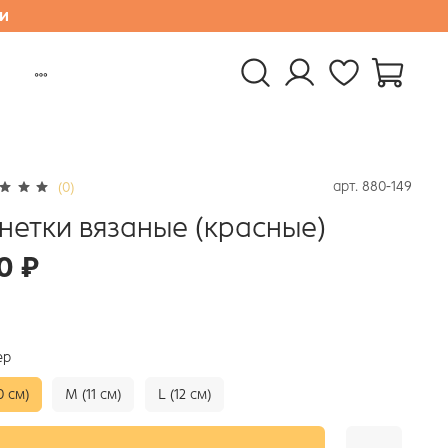
и
арт.
880-149
(0)
нетки вязаные (красные)
0 ₽
ер
0 см)
M (11 см)
L (12 см)