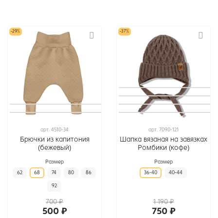
-29%
-37%
арт.
4510-34
арт.
7090-121
Брючки из капитония
Шапка вязаная на завязках
(бежевый)
Ромбики (кофе)
Размер
Размер
62
68
74
80
86
36-40
40-44
92
700 ₽
1 190 ₽
500 ₽
750 ₽