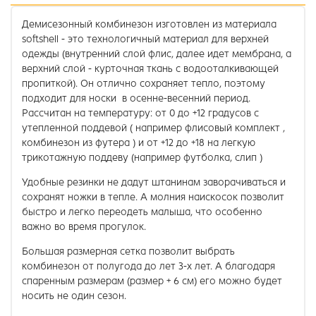
Демисезонный комбинезон изготовлен из материала
softshell - это технологичный материал для верхней
одежды (внутренний слой флис, далее идет мембрана, а
верхний слой - курточная ткань с водооталкивающей
пропиткой). Он отлично сохраняет тепло, поэтому
подходит для носки в осенне-весенний период.
Рассчитан на температуру: от 0 до +12 градусов с
утепленной поддевой ( например флисовый комплект ,
комбинезон из футера ) и от +12 до +18 на легкую
трикотажную поддеву (например футболка, слип )
Удобные резинки не дадут штанинам заворачиваться и
сохранят ножки в тепле. А молния наискосок позволит
быстро и легко переодеть малыша, что особенно
важно во время прогулок.
Большая размерная сетка позволит выбрать
комбинезон от полугода до лет 3-х лет. А благодаря
спаренным размерам (размер + 6 см) его можно будет
носить не один сезон.