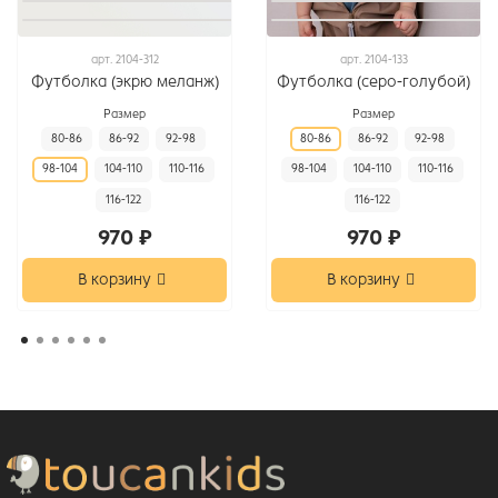
арт.
2104-312
арт.
2104-133
Футболка (экрю меланж)
Футболка (серо-голубой)
Размер
Размер
80-86
86-92
92-98
80-86
86-92
92-98
98-104
104-110
110-116
98-104
104-110
110-116
116-122
116-122
970 ₽
970 ₽
В корзину
В корзину